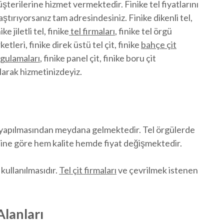
şterilerine hizmet vermektedir. Finike tel fiyatlarını
aştırıyorsanız tam adresindesiniz. Finike dikenli tel,
ike jiletli tel, finike
tel firmaları
, finike tel örgü
rketleri, finike direk üstü tel çit, finike
bahçe çit
gulamaları
, finike panel çit, finike boru çit
larak hizmetinizdeyiz.
rek yapılmasından meydana gelmektedir. Tel örgülerde
liğine göre hem kalite hemde fiyat değişmektedir.
 kullanılmasıdır.
Tel çit firmaları
ve çevrilmek istenen
Alanları